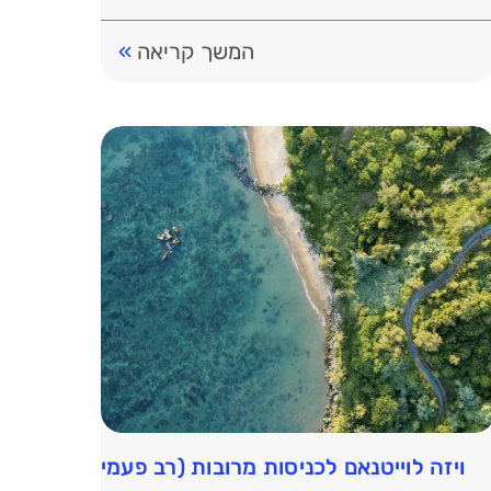
בעברית ב-199 ₪ בלבד. מהפכה […]
המשך קריאה
»
מה שצריך לדעת 🇻🇳
ויזה לוייטנאם לכניסות מרובות (רב פעמית) זמינה 