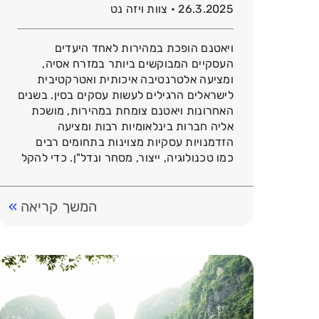
26.3.2025 • צוות ויזה נט
ויאטנם הופכת במהירות לאחד היעדים
העסקיים המבוקשים ביותר במזרח אסיה,
ומציעה אלטרנטיבה איכותית ואטרקטיבית
לישראלים הרגילים לעשות עסקים בסין. בשנים
האחרונות ויאטנם צומחת במהירות, מושכת
אליה חברות בינלאומיות רבות ומציעה
הזדמנויות עסקיות מצוינות בתחומים רבים
כמו טכנולוגיה, ייצור, מסחר ונדל"ן. כדי להקל
על אנשי עסקים ישראלים את הכניסה למדינה,
זמינה כעת באתר ויזה.נט אפשרות להנפיק
[…]
המשך קריאה
»