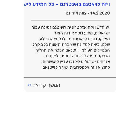
ויזה לויאטנם באינטרנט – כל המידע לישראלים
14.2.2020 • צוות ויזה נט
🎉 חדש! ויזה אלקטרונית לויאטנם זמינה עבור
ישראלים, מידע נוסף אודות הויזה
האלקטרונית לויאטנם תוכלו למצוא בבלוג
שלנו. כיאה למדינה שצוברת תאוצה בלב קהל
המטיילים העולמי, וייטנאם הפכה את תהליך
הנפקת הויזה לפשוטה יחסית. לצערנו,
אזרחים ישראלים לא זכו עדיין לאפשרות
להוציא ויזה אלקטרונית ישירה לוייטנאם
בכוחות עצמם. אולם באמצעות האינטרנט, גם
את המכשול הזה […]
המשך קריאה
»