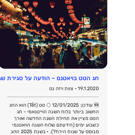
חג הטט בויאטנם – הודעה על סגירת שגרירו
19.1.2020 • צוות ויזה נט
🆕 עודכן: 12/01/2025 🌕 טט (Tết) הוא החג
החשוב ביותר בלוח השנה הוייטנאמי – חג
הטט מציין את תחילת השנה החדשה ואורך
כשבוע ימים (הידעתם שלוח השנה הויאטנמי
מבוסס על שנות הירח?). • בשנת 2025 החג