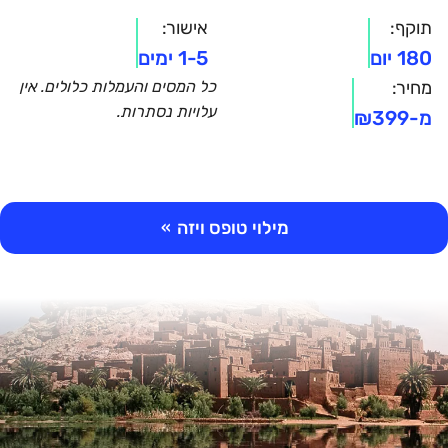
תוקף:
אישור:
180 יום
1-5 ימים
מחיר:
כל המסים והעמלות כלולים. אין
עלויות נסתרות.
מ-
₪399
מילוי טופס ויזה
»