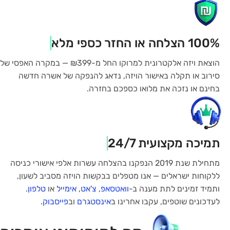
100% הצלחה או החזר כספי מלא
הוצאת ויזה אלקטרונית למרוקו החל מ-₪399 — במקרה האפסי של
סירוב או תקלה באישור הויזה, נדאג להנפקה של אשרה חדשה
בחינם או נזכה את מלואו כספכם בחזרה.
תמיכה מקצועית 24/7
מתחילת שנת 2019 הנפקנו בהצלחה עשרות אלפי אישורי כניסה
ללקוחות ישראלים — אנו מטפלים בבקשות הויזה מסביב לשעון,
ותמיד זמינים לתת מענה ב-
וואטסאפ
,
צ'אט
,
אימייל
או
טלפון
.
לעדכונים שוטפים, עקבו אחרינו ב
אינסטגרם
וב
פייסבוק
.