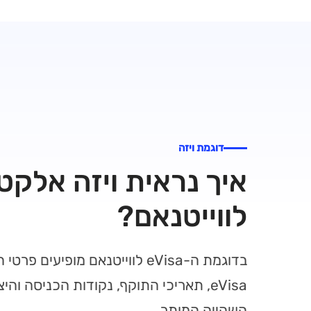
דוגמת ויזה
איך נראית ויזה אלקט
לווייטנאם?
בדוגמת ה-eVisa לווייטנאם מופיעי
eVisa, תאריכי התוקף, נקודות הכניסה וה
השהייה המותר.