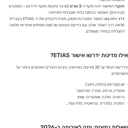
תוקף:
האישור יהיה תקף ל-
3 שנים
(או עד פקיעת תוקף הדרכון – המוקדם
מביניהם), ויאפשר כניסות בלתי מוגבלות לאירופה.
דרך ויזה.נט:
כאשר המערכת תושק, תוכלו להנפיק את ה-ETIAS בעברית
מלאה דרך האתר שלנו, עם בדיקת תקינות של צוות מומחים ואחריות מלאה
להצלחה במחיר משתלם.
אילו מדינות ידרשו אישור ETIAS?
הדרישה תחול על 30 מדינות באירופה, ביניהן היעדים האהובים ביותר על
הישראלים:
יוון וקפריסין (החלק היווני)
איטליה, צרפת, ספרד, ופורטוגל
גרמניה, הולנד, אוסטריה, שוויץ
רומניה, בולגריה, קרואטיה, פולין ועוד…
שאלות נפוצות: ויזה לאירופה ב-2026