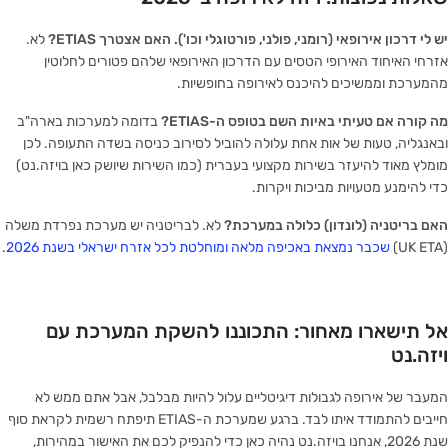
יש לי דרכון אירופאי (רומני, פולני, פורטוגלי וכו'). האם אצטרך ETIAS?
לא.
אזרחי האיחוד האירופי הטסים עם הדרכון האירופאי שלהם פטורים לחלוטין
מהמערכת וממשיכים להיכנס לאירופה בחופשיות.
מה קורה אם טעיתי באיות השם בטופס ה-ETIAS?
בדומה למערכות בארה"ב
ובאנגליה, טעות של אות אחת עלולה להוביל לסירוב כניסה בשדה התעופה. לכן
מומלץ מאוד להיעזר בשירות מקצועי בעברית (כמו השירות שיושק כאן בויזה.נט)
כדי להימנע מטעויות מביכות ויקרות.
האם בריטניה (לונדון) כלולה במערכת?
לא. לבריטניה יש מערכת נפרדת משלה
(UK ETA)
שכבר נמצאת באכיפה מלאה ומוחלטת לכל אזרח ישראלי בשנת 2026
.
אל תישארו מאחור: התכוננו להשקת המערכת עם
ויזה.נט
המעבר של אירופה לגבולות דיגיטליים עלול להיות מבלבל, אבל אתם ממש לא
חייבים להתמודד איתו לבד. ברגע שמערכת ה-ETIAS תיפתח רשמית לקראת סוף
שנת 2026, אנחנו בויזה.נט נהיה כאן כדי להנפיק לכם את האישור במהירות,