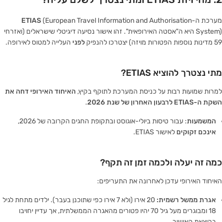
מערכת ה-
(European Travel Information and Authorisation
ETIAS
System) היא ה"אסטה האירופאית". זהו אישור נסיעה דיגיטלי שישראלים (ואזרחי
59 מדינות נוספות הפטורות מויזה) יצטרכו להנפיק
לפני
העלייה למטוס לאירופה.
מתי נצטרך להוציא ETIAS?
למרות שמועות רבות על כניסת המערכת לתוקף בקיץ,
האיחוד האירופי דחה את
השקת ה-ETIAS לרבעון האחרון של שנת 2026
.
המשמעות
: עבור טיסות ביולי-אוגוסט ובתקופת החגים הקרובה של 2026,
אינכם זקוקים
לאישור ETIAS.
כמה זה יעלה ולכמה זמן זה תקף?
האיחוד האירופי עדכן לאחרונה את התעריפים:
אגרת ממשל רשמית:
20 אירו (ולא 7 אירו כפי שתוכנן בעבר). ילדים מתחת לגיל
18 ומבוגרים מעל גיל 70 יהיו פטורים מהאגרה הממשלתית, אך עדיין יחויבו
בהוצאת האישור.