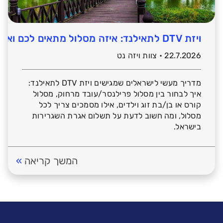
ויזת DTV לתאילנד: איזה מסלול מתאים לכם ואילו מסמכים צריך להכין?
22.7.2026 • צוות ויזה נט
מדריך מעשי לישראלים שמגישים ויזת DTV לתאילנד:
איך לבחור בין מסלול פרילנסר/עובד מרחוק, מסלול
קורס או בן/בת זוג וילדים, אילו מסמכים צריך לכל
מסלול, ומה חשוב לדעת על תשלום אגרת השגרירות
בישראל.
המשך קריאה
»
I