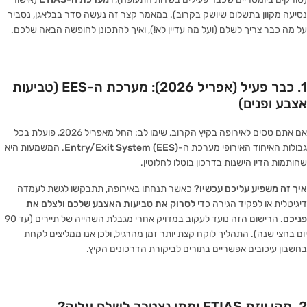
נסיעה מקוון בתשלום שיושק בקרוב). במאמר קצר זה נעשה סדר בבלאגן, נסביר
על מה כבר צריך לשלם (ועל מה עדיין לא!), ואיך להתכונן לחופשה הבאה שלכם.
1. כבר פעיל (אפריל 2026): מערכת ה-EES (טביעות
אצבע ופנים)
אם אתם טסים לאירופה בקיץ הקרוב, שימו לב: החל מאפריל 2026, פועלת בכל
גבולות האיחוד האירופי מערכת ה-
Entry/Exit System (EES)
. המשמעות היא
שחותמות הדיו הישנות בדרכון בוטלו לחלוטין.
איך זה משפיע עליכם עכשיו?
כאשר תנחתו באירופה, תתבקשו לגשת לעמדה
דיגיטלית או לפקיד הגירה כדי
לסרוק את טביעות האצבע שלכם ולצלם את
פניכם
. הרישום הזה נועד לעקוב במדויק אחרי מגבלת השהייה של תיירים (עד 90
יום בחצי שנה). התהליך לוקח קצת יותר זמן מהרגיל, ולכן אנו ממליצים לקחת
בחשבון עיכובים אפשריים בתורים לביקורת הדרכונים הקיץ.
2. מהי ויזת ETIAS ומתי נצטרך לשלם עליה?