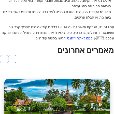
אוכל:
נסו את הקימצ׳י, בולגוגי וביבימבאפ. חובבי הקפה? בתי הקפה בדרום
קוריאה הם חוויה בפני עצמה.
תרבות:
הקפידו על נימוס, הסרת נעליים לפני כניסה לבית ושימוש בשתי הידיים
בעת מתן או קבלת פריטים.
עם ויזה.נט, הנפקת אישור נסיעה K-ETA לדרום קוריאה הינו תהליך קצר, נוח
ומאובטח. הזמן להזמין כרטיס טיסה, לארוז את המזוודות ולהתחיל את ההרפתקה
שלכם. 🇰🇷✈️
כנסו לאתר ויזהנט
והגישו בקשה עוד היום!
מאמרים אחרונים