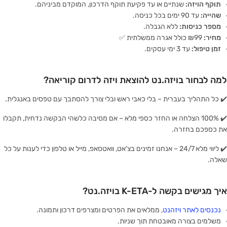
תוקף הויזה:
שנתיים או עד פקיעת תוקף הדרכון, המוקדם מביניהם.
שהייה:
עד 90 ימים בכל כניסה.
מספר כניסות:
ללא הגבלה.
מחיר:
₪99 כולל אגרה ממשלתית ✅
זמן טיפול:
עד 3 ימי עסקים.
למה לבחור בויזה.נט להוצאת ויזה לדרום קוריאה?
✔️ כל התהליך בעברית – בלי כאבי ראש ובלי צורך להסתבך עם טפסים באנגלית.
✔️ 100% הצלחה או החזר כספי מלא – אם מסיבה כלשהי הבקשה נדחית, תקבלו
את כספכם בחזרה.
✔️ ליווי מלא 24/7 – אנחנו זמינים בצ'אט, וואטסאפ, מייל או טלפון כדי לענות על כל
שאלה.
איך מגישים בקשה ל-K-ETA בויזה.נט?
נכנסים לאתר ויזהנט
, ממלאים את הפרטים ומצרפים דרכון ותמונה.
משלמים בצורה מאובטחת תוך שניות.