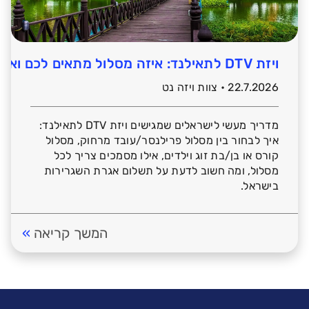
ויזת DTV לתאילנד: איזה מסלול מתאים לכם ואילו מסמכים צריך להכין?
22.7.2026 • צוות ויזה נט
מדריך מעשי לישראלים שמגישים ויזת DTV לתאילנד:
איך לבחור בין מסלול פרילנסר/עובד מרחוק, מסלול
קורס או בן/בת זוג וילדים, אילו מסמכים צריך לכל
מסלול, ומה חשוב לדעת על תשלום אגרת השגרירות
בישראל.
המשך קריאה
»
I