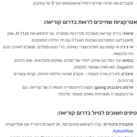
מקבלים את הויזה ישירות למייל או וואטסאפ תוך 3 ימי עסקים.
אטרקציות שחייבים לראות בדרום קוריאה:
סיאול:
בירת קוריאה משלבת מודרניות ומסורת. אל תחמיצו את מגדל N, שוק
מיאונגדונג המפורסם ושכונת הונגדה עם חיי הלילה התוססים.
אי ג׳ג׳ו:
אי קסום עם חופים עוצרי נשימה, הרי געש ומפלים. מושלם לאוהבי טבע
והרפתקאות.
בוסאן:
עיר נמל עם שילוב ייחודי של חופים, שווקים ומקדשים. שוק הדגים
Jagalchi הוא חוויה שאסור לפספס.
אינצ'ון:
לא רק שדה תעופה – אינצ'ון מציעה טיילות יפיפיות, קניות וגשרים
מרהיבים.
ארמון גיונגבוק gung:
הצצה להיסטוריה העשירה של קוריאה, עם
ארכיטקטורה מסורתית ומופעי משמר מלכותי.
טיפים חשובים לטיול בדרום קוריאה:
תחבורה ציבורית:
קלה לשימוש ומתקדמת. אל תשכחו להוריד את אפליקציית
.
KakaoMap