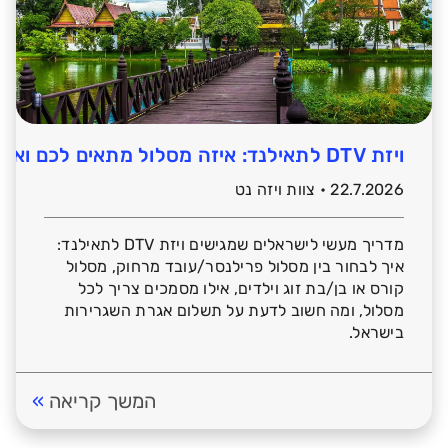
ויזת DTV לתאילנד: איזה מסלול מתאים לכם ואילו מסמכים צריך להכין?
22.7.2026 • צוות ויזה נט
מדריך מעשי לישראלים שמגישים ויזת DTV לתאילנד:
איך לבחור בין מסלול פרילנסר/עובד מרחוק, מסלול
קורס או בן/בת זוג וילדים, אילו מסמכים צריך לכל
מסלול, ומה חשוב לדעת על תשלום אגרת השגרירות
בישראל.
המשך קריאה
»