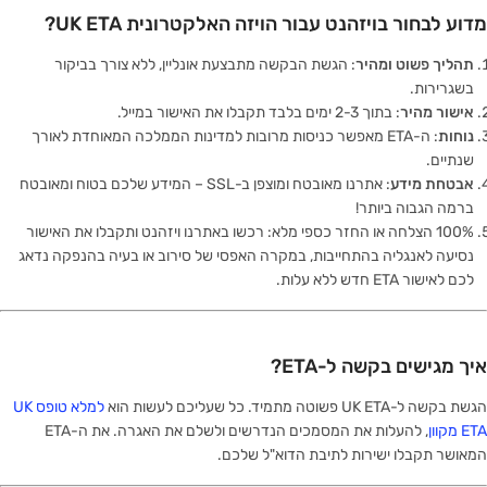
מדוע לבחור בויזהנט עבור הויזה האלקטרונית UK ETA?
תהליך פשוט ומהיר
: הגשת הבקשה מתבצעת אונליין, ללא צורך בביקור
בשגרירות.
אישור מהיר
: בתוך 2-3 ימים בלבד תקבלו את האישור במייל.
נוחות
: ה-ETA מאפשר כניסות מרובות למדינות הממלכה המאוחדת לאורך
שנתיים.
אבטחת מידע
: אתרנו מאובטח ומוצפן ב-SSL – המידע שלכם בטוח ומאובטח
ברמה הגבוה ביותר!
100% הצלחה או החזר כספי מלא: רכשו באתרנו ויזהנט ותקבלו את האישור
נסיעה לאנגליה בהתחייבות, במקרה האפסי של סירוב או בעיה בהנפקה נדאג
לכם לאישור ETA חדש ללא עלות.
איך מגישים בקשה ל-ETA?
הגשת בקשה ל-UK ETA פשוטה מתמיד. כל שעליכם לעשות הוא
למלא טופס UK
ETA מקוון
, להעלות את המסמכים הנדרשים ולשלם את האגרה. את ה-ETA
המאושר תקבלו ישירות לתיבת הדוא"ל שלכם.