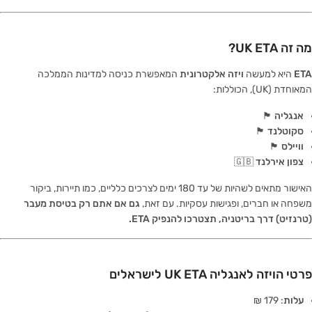
מה זה UK ETA?
ETA
היא למעשה
ויזה אלקטרונית
המאפשרת כניסה למדינות הממלכה
המאוחדת (UK), הכוללות:
אנגליה 🏴󠁧󠁢󠁥󠁮󠁧󠁿
סקוטלנד 🏴󠁧󠁢󠁳󠁣󠁴󠁿
וויילס 🏴󠁧󠁢󠁷󠁬󠁳󠁿
צפון אירלנד 🇬🇧
האישור מתאים לשהיות של עד 180 ימים לצרכים כלליים, כמו תיירות, ביקור
משפחה או חברים, ופגישות עסקיות. עם זאת,
גם אם אתם רק בטיסת מעבר
(טרנזיט) דרך בריטניה, תצטרכו להנפיק ETA.
פרטי הויזה לאנגליה UK ETA לישראלים
עלות
: 179 ₪