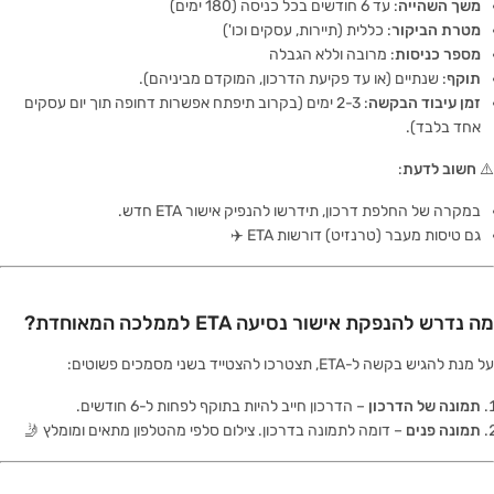
משך השהייה
: עד 6 חודשים בכל כניסה (180 ימים)
מטרת הביקור
: כללית (תיירות, עסקים וכו')
מספר כניסות
: מרובה וללא הגבלה
תוקף
: שנתיים (או עד פקיעת הדרכון, המוקדם מביניהם).
זמן עיבוד הבקשה
: 2-3 ימים (בקרוב תיפתח אפשרות דחופה תוך יום עסקים
אחד בלבד).
⚠️
חשוב לדעת
:
במקרה של החלפת דרכון, תידרשו להנפיק אישור ETA חדש.
גם טיסות מעבר (טרנזיט) דורשות ETA ✈️
מה נדרש להנפקת אישור נסיעה ETA לממלכה המאוחדת?
על מנת להגיש בקשה ל-ETA, תצטרכו להצטייד בשני מסמכים פשוטים:
תמונה של הדרכון
– הדרכון חייב להיות בתוקף לפחות ל-6 חודשים.
תמונה פנים
– דומה לתמונה בדרכון. צילום סלפי מהטלפון מתאים ומומלץ 🤳